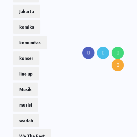
Jakarta
komika
komunitas
konser
line up
Musik
musisi
wadah
We The Fest