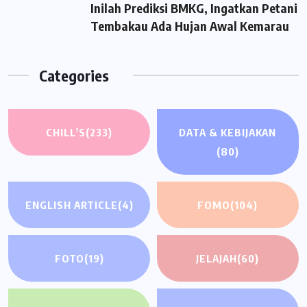
Inilah Prediksi BMKG, Ingatkan Petani
Tembakau Ada Hujan Awal Kemarau
Categories
CHILL'S
(233)
DATA & KEBIJAKAN
(80)
ENGLISH ARTICLE
(4)
FOMO
(104)
FOTO
(19)
JELAJAH
(60)