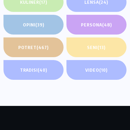
KULINER
(17)
LENSA
(24)
OPINI
(39)
PERSONA
(48)
POTRET
(467)
SENI
(13)
TRADISI
(40)
VIDEO
(10)