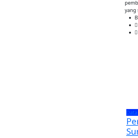
pemba
yang 
Data
Pe
Su