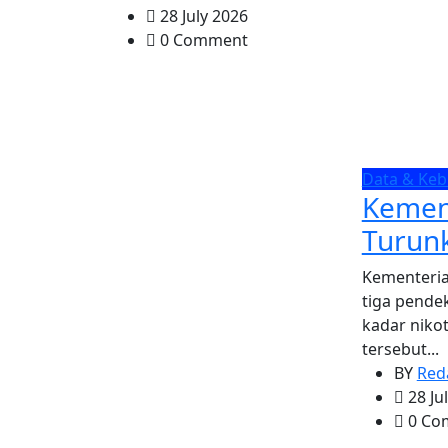
28 July 2026
0 Comment
Data & Keb
Kemen
Turun
Kementeria
tiga pende
kadar niko
tersebut...
BY
Red
28 Ju
0 Co