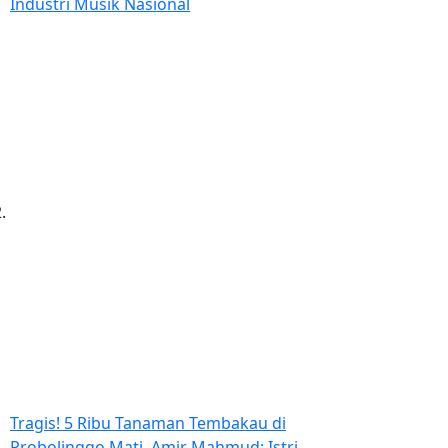
Industri Musik Nasional
Tragis! 5 Ribu Tanaman Tembakau di
Probolinggo Mati, Amir Mahmud: Istri