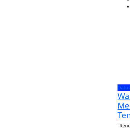
Data 
Wa
Mem
Te
"Renc