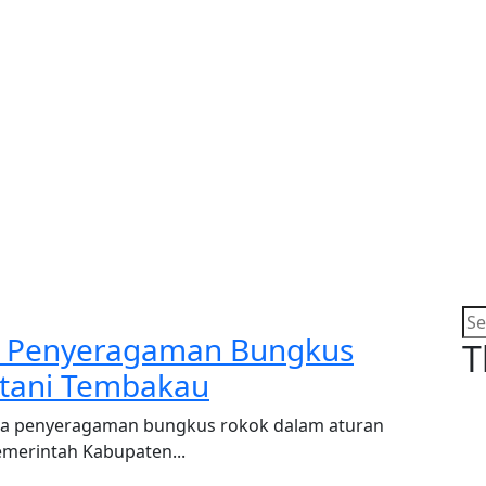
k Penyeragaman Bungkus
T
etani Tembakau
erta penyeragaman bungkus rokok dalam aturan
merintah Kabupaten...