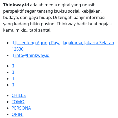
Thinkway.id
adalah media digital yang ngasih
perspektif segar tentang isu-isu sosial, kebijakan,
budaya, dan gaya hidup. Di tengah banjir informasi
yang kadang bikin pusing, Thinkway hadir buat ngajak
kamu mikir… tapi santai.
Jl. Lenteng Agung Raya, Jagakarsa, Jakarta Selatan
12530
info@thinkway.id
CHILL’S
FOMO
PERSONA
OPINI