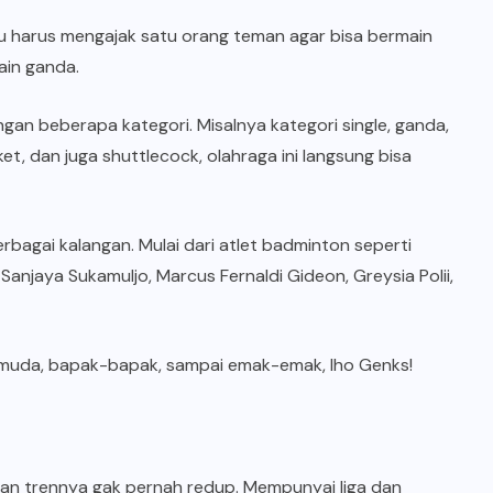
u harus mengajak satu orang teman agar bisa bermain
ain ganda.
engan beberapa kategori. Misalnya kategori single, ganda,
t, dan juga shuttlecock, olahraga ini langsung bisa
erbagai kalangan. Mulai dari atlet badminton seperti
 Sanjaya Sukamuljo, Marcus Fernaldi Gideon, Greysia Polii,
k muda, bapak-bapak, sampai emak-emak, lho Genks!
a dan trennya gak pernah redup. Mempunyai liga dan