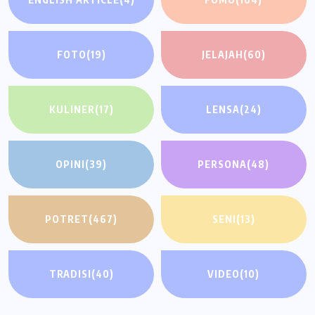
FOTO
(19)
JELAJAH
(60)
KULINER
(17)
LENSA
(24)
OPINI
(39)
PERSONA
(48)
POTRET
(467)
SENI
(13)
TRADISI
(40)
VIDEO
(10)