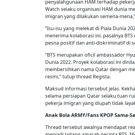
penyalahgunaan HAM terhadap pekerja
Watch selaku organisasi HAM dunia m
imigran yang dilakukan semena-mena,” tu
“Isu-isu yang melekat di Piala Dunia 
menerima kolaborasi ini. pasalnya BT
pesna positif dan anti-diskriminatif di se
“BTS merupakan oficil ambassador Hyu
Dunia 2022. Proyek kolaborasi ini dinil
membersihkan nama Qatar dengan memb
resmi,” tutup thread Regista.
Maksud informasi tersebut jelas. Kek
selama persiapan Qatar selaku tuan 
pekerja imigran yang diupah tidak layak
Anak Bola ARMY/Fans KPOP Sama-S
Thread tersebut awalnya mendapat reaks
menjadi ladang amarah pecinta BTS. M