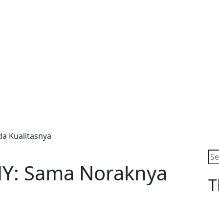
a Kualitasnya
MY: Sama Noraknya
T