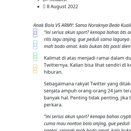
8 August 2022
Anak Bola VS ARMY: Sama Noraknya Beda Kuali
“ini serius akun sport? kenapa bahas bts 
rilis lagu anjing, gue peduli sama lagunya 
mah bodo amat. kalo bukan bts pasti die
Kalimat di atas menjadi ramai dalam d
Twitternya. Kalian bisa lihat sendiri d
hiburan.
Sebagaimana rakyat Twitter yang ditakd
senjata ampuh orang-orang 24 jam ter
banyak hal. Penting tidak penting, jika
perkara.
“ini serius akun sport? kenapa bahas cryp
cuma mau nonton bola anjing, gue peduli 
pantai, sejarah mah bodo amat. kalo buka