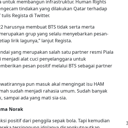
 untuk membangun infrastruktur. Human Rights
engecam tindakan yang dilakukan Qatar terhadap
lis Regista di Twitter.
2022 harusnya membuat BTS tidak serta merta
S merupakan grup yang selalu menyebarkan pesan-
tiap lirik lagunya,” lanjut Regista.
ndai yang merupakan salah satu partner resmi Piala
ai menjadi alat cuci penyelanggara untuk
erikan pesan positif melalui BTS sebagai partner
hawatirannya pun masuk akal mengingat isu HAM
rumah sudah menjadi rahasia umum. Sudah banyak
, sampai ada yang mati sia-sia.
ama Norak
i positif dari penggila sepak bola. Tapi kemudian
ereka tersinggung idolanya disangkutpautkan