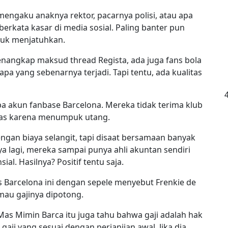
mengaku anaknya rektor, pacarnya polisi, atau apa
erkata kasar di media sosial. Paling banter pun
tuk menjatuhkan.
angkap maksud thread Regista, ada juga fans bola
pa yang sebenarnya terjadi. Tapi tentu, ada kualitas
apa akun fanbase Barcelona. Mereka tidak terima klub
das karena menumpuk utang.
an biaya selangit, tapi disaat bersamaan banyak
a lagi, mereka sampai punya ahli akuntan sendiri
sial. Hasilnya? Positif tentu saja.
ns Barcelona ini dengan sepele menyebut Frenkie de
mau gajinya dipotong.
as Mimin Barca itu juga tahu bahwa gaji adalah hak
aji yang sesuai dengan perjanjian awal. Jika dia