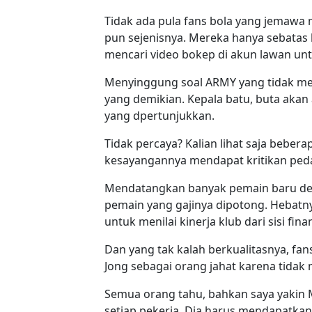
Tidak ada pula fans bola yang jemawa 
pun sejenisnya. Mereka hanya sebatas b
mencari video bokep di akun lawan un
Menyinggung soal ARMY yang tidak men
yang demikian. Kepala batu, buta akan a
yang dpertunjukkan.
Tidak percaya? Kalian lihat saja beber
kesayangannya mendapat kritikan pe
Mendatangkan banyak pemain baru deng
pemain yang gajinya dipotong. Hebatny
untuk menilai kinerja klub dari sisi finan
Dan yang tak kalah berkualitasnya, fa
Jong sebagai orang jahat karena tidak 
Semua orang tahu, bahkan saya yakin M
setiap pekerja. Dia harus mendapatkan g