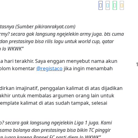
tasnya (Sumber pikiranrakyat.com)
army? secara gak langsung ngejelekin army juga. bts cuma
dan prestasinya bisa rilis lagu untuk world cup, qatar
m lo WKWK”
ua hari terakhir. Saya enggan menyebut nama akun
i kolom komentar
@registaco
jika ingin menambah
irkan imajinatif, penggalan kalimat di atas dijadikan
akhir untuk membalas argumen orang lain untuk
 template kalimat di atas sudah tampak, selesai
to? secara gak langsung ngejelekin Liga 1 juga. Kami
sama bolanya dan prestasinya bisa bikin TC pinggir
n juara karena Panpel FC pasti diem lo WKWK”