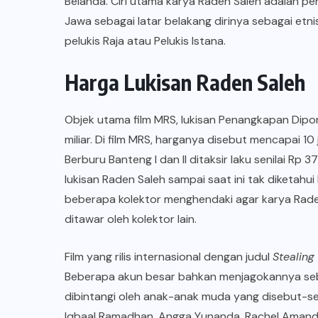
Belanda. Ciri utama karya Raden Saleh adalah p
Jawa sebagai latar belakang dirinya sebagai etni
pelukis Raja atau Pelukis Istana.
Harga
Lukisan Raden Saleh
Objek utama film MRS, lukisan Penangkapan Dipo
miliar. Di film MRS, harganya disebut mencapai 10 
Berburu Banteng I dan II ditaksir laku senilai Rp 37
lukisan Raden Saleh sampai saat ini tak diketahu
beberapa kolektor menghendaki agar karya Raden
ditawar oleh kolektor lain.
Film yang rilis internasional dengan judul
Stealing
Beberapa akun besar bahkan menjagokannya sebag
dibintangi oleh anak-anak muda yang disebut-se
Iqbaal Ramadhan, Angga Yunanda, Rachel Amanda, 