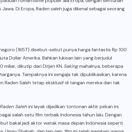
erpaduan romantisme populer ala Eropa, dengan sentuhan
s Jawa. Di Eropa, Raden saleh juga dikenal sebagai seorang
negoro (1857) disebut-sebut punya harga fantastis Rp 100
juta Dollar Amerika. Bahkan lukisan lain yang berjudul
0 miliar, dikutip dari Ditjen KN.
Saking
mahalnya, beberapa
i harganya. Tampaknya ini sengaja tak dipublikasikan, karena
 Raden Saleh tetap eksklusif di tangan mereka dan tak
 Raden Saleh
ini layak dijadikan tontonan akhir pekan ini.
ai salah satu film terbaik Indonesia tahun lalu. Dengan
but bakal jadi aktor watak masa depan Indonesia seperti
Umay Shahab, dan lain-lain, film ini telah memberi warna