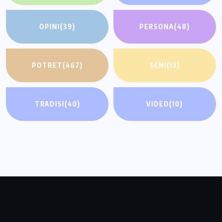
OPINI
(39)
PERSONA
(48)
POTRET
(467)
SENI
(13)
TRADISI
(40)
VIDEO
(10)