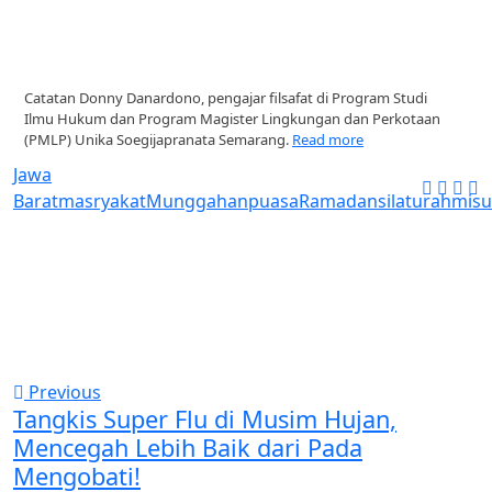
Catatan Donny Danardono, pengajar filsafat di Program Studi
Ilmu Hukum dan Program Magister Lingkungan dan Perkotaan
(PMLP) Unika Soegijapranata Semarang.
Read more
Jawa
Barat
masryakat
Munggahan
puasa
Ramadan
silaturahmi
s
Previous
Tangkis Super Flu di Musim Hujan,
Mencegah Lebih Baik dari Pada
Mengobati!