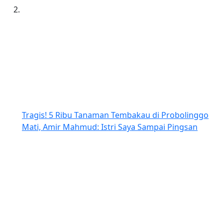
Tragis! 5 Ribu Tanaman Tembakau di Probolinggo
Mati, Amir Mahmud: Istri Saya Sampai Pingsan