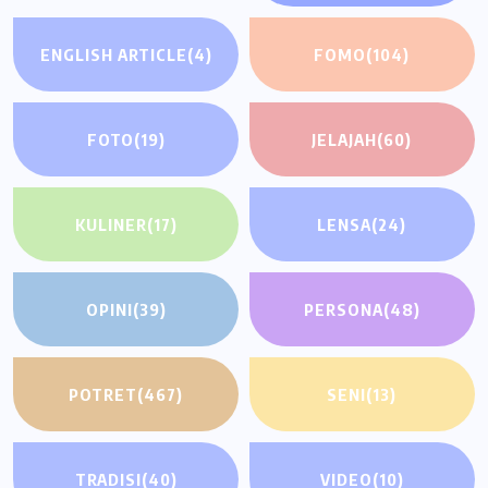
ENGLISH ARTICLE
(4)
FOMO
(104)
FOTO
(19)
JELAJAH
(60)
KULINER
(17)
LENSA
(24)
OPINI
(39)
PERSONA
(48)
POTRET
(467)
SENI
(13)
TRADISI
(40)
VIDEO
(10)