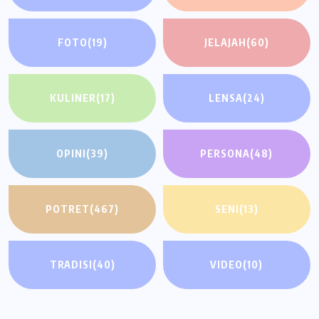
FOTO
(19)
JELAJAH
(60)
KULINER
(17)
LENSA
(24)
OPINI
(39)
PERSONA
(48)
POTRET
(467)
SENI
(13)
TRADISI
(40)
VIDEO
(10)