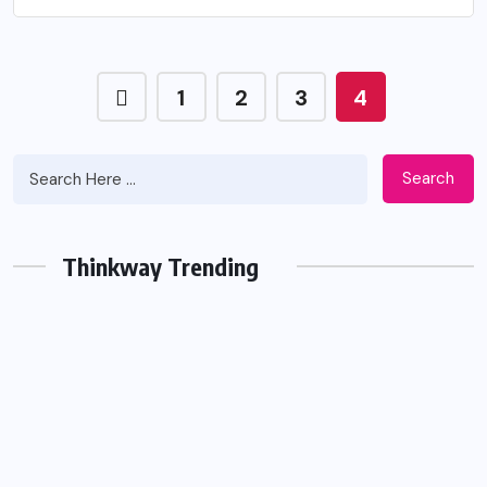
1
2
3
4
Search
Thinkway Trending