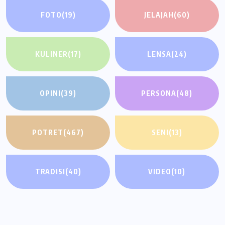
FOTO
(19)
JELAJAH
(60)
KULINER
(17)
LENSA
(24)
OPINI
(39)
PERSONA
(48)
POTRET
(467)
SENI
(13)
TRADISI
(40)
VIDEO
(10)