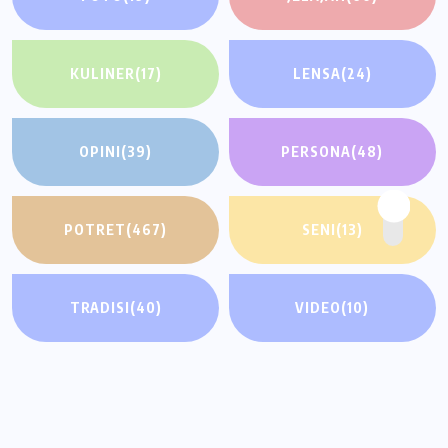
KULINER
(17)
LENSA
(24)
OPINI
(39)
PERSONA
(48)
POTRET
(467)
SENI
(13)
TRADISI
(40)
VIDEO
(10)