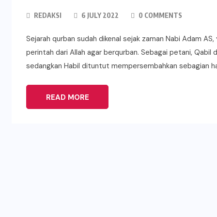
REDAKSI
6 JULY 2022
0 COMMENTS
Sejarah qurban sudah dikenal sejak zaman Nabi Adam AS, y
perintah dari Allah agar berqurban. Sebagai petani, Qabil
sedangkan Habil dituntut mempersembahkan sebagian has
READ MORE