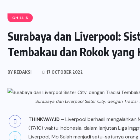
CHILL'S
Surabaya dan Liverpool: Sist
Tembakau dan Rokok yang 
BY
REDAKSI
17 OCTOBER 2022
Surabaya dan Liverpool Sister City: dengan Tradi
THINKWAY.ID
– Liverpool berhasil mengalahkan M
(17/10) waktu Indonesia, dalam lanjutan Liga Ingg
Liverpool,
Mo Salah
menjadi satu-satunya orang 