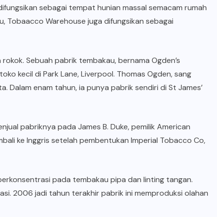
ut difungsikan sebagai tempat hunian massal semacam rumah
tu, Tobaacco Warehouse juga difungsikan sebagai
rah rokok. Sebuah pabrik tembakau, bernama Ogden’s
toko kecil di Park Lane, Liverpool. Thomas Ogden, sang
a. Dalam enam tahun, ia punya pabrik sendiri di St James’
jual pabriknya pada James B. Duke, pemilik American
ali ke Inggris setelah pembentukan Imperial Tobacco Co,
berkonsentrasi pada tembakau pipa dan linting tangan.
sasi. 2006 jadi tahun terakhir pabrik ini memproduksi olahan