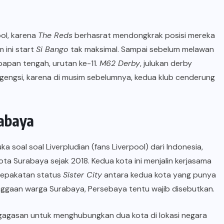
ool, karena
The Reds
berhasrat mendongkrak posisi mereka
 ini start
Si Bango
tak maksimal. Sampai sebelum melawan
papan tengah, urutan ke-11.
M62 Derby
, julukan derby
t gengsi, karena di musim sebelumnya, kedua klub cenderung
abaya
a soal soal Liverpludian (fans Liverpool) dari Indonesia,
Kota Surabaya sejak 2018. Kedua kota ini menjalin kerjasama
sepakatan status
Sister City
antara kedua kota yang punya
anggaan warga Surabaya, Persebaya tentu wajib disebutkan.
 gagasan untuk menghubungkan dua kota di lokasi negara