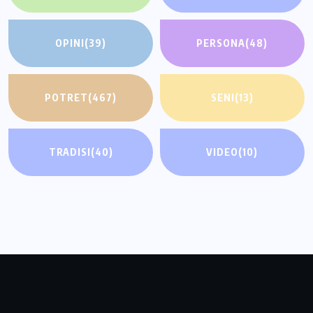
OPINI
(39)
PERSONA
(48)
POTRET
(467)
SENI
(13)
TRADISI
(40)
VIDEO
(10)