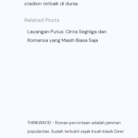
stadion terbaik di dunia.
Related Posts
Layangan Putus: Cinta Segitiga dan
Romansa yang Masih Biasa Saja
THINKWAY.ID - Roman percintaan adalah jaminan
popularitas. Sudah terbukti sejak kisah klasik Dewi