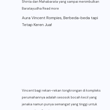
Shinta dan Mahabarata yang sampai menimbulkan
Baratayudha
Read more
Aura Vincent Rompies, Berbeda-beda tapi
Tetap Keren Jua!
Vincent bagi rekan-rekan tongkrongan di kompleks
perumahannya adalah sesosok bocah kecil yang
jenaka namun punya semangat yang tinggi untuk