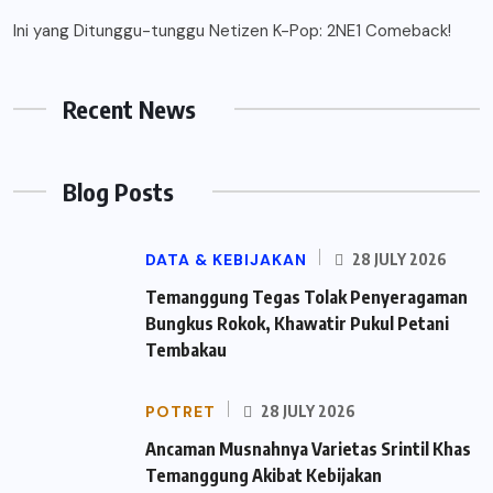
Ini yang Ditunggu-tunggu Netizen K-Pop: 2NE1 Comeback!
Recent News
Blog Posts
DATA & KEBIJAKAN
28 JULY 2026
Temanggung Tegas Tolak Penyeragaman
Bungkus Rokok, Khawatir Pukul Petani
Tembakau
POTRET
28 JULY 2026
Ancaman Musnahnya Varietas Srintil Khas
Temanggung Akibat Kebijakan