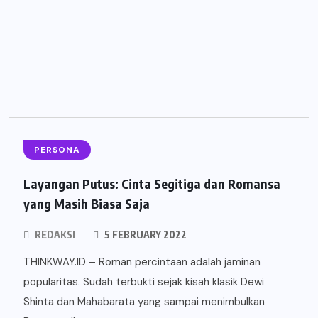
PERSONA
Layangan Putus: Cinta Segitiga dan Romansa
yang Masih Biasa Saja
REDAKSI
5 FEBRUARY 2022
THINKWAY.ID – Roman percintaan adalah jaminan
popularitas. Sudah terbukti sejak kisah klasik Dewi
Shinta dan Mahabarata yang sampai menimbulkan