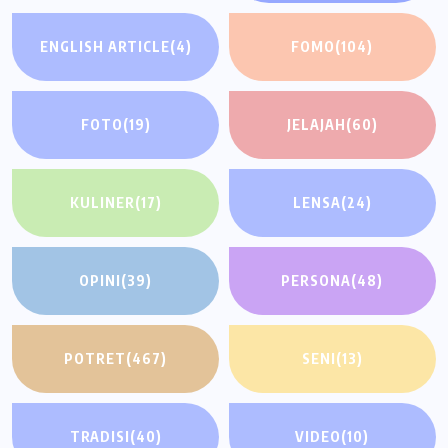
ENGLISH ARTICLE
(4)
FOMO
(104)
FOTO
(19)
JELAJAH
(60)
KULINER
(17)
LENSA
(24)
OPINI
(39)
PERSONA
(48)
POTRET
(467)
SENI
(13)
TRADISI
(40)
VIDEO
(10)