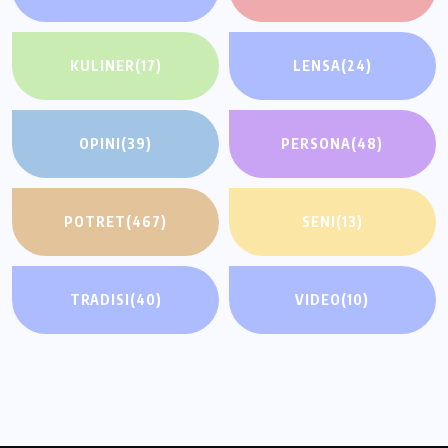
KULINER
(17)
LENSA
(24)
OPINI
(39)
PERSONA
(48)
POTRET
(467)
SENI
(13)
TRADISI
(40)
VIDEO
(10)