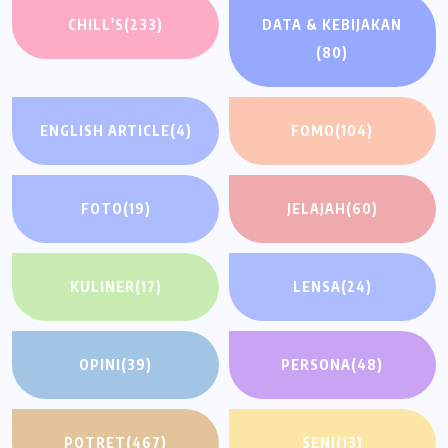
CHILL'S
(233)
DATA & KEBIJAKAN
(80)
ENGLISH ARTICLE
(4)
FOMO
(104)
FOTO
(19)
JELAJAH
(60)
KULINER
(17)
LENSA
(24)
OPINI
(39)
PERSONA
(48)
POTRET
(467)
SENI
(13)