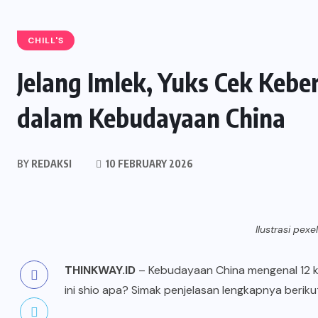
CHILL'S
Jelang Imlek, Yuks Cek Keb
dalam Kebudayaan China
BY
REDAKSI
10 FEBRUARY 2026
Ilustrasi pex
THINKWAY.ID
– Kebudayaan China mengenal 12
ini shio apa? Simak penjelasan lengkapnya berikut 