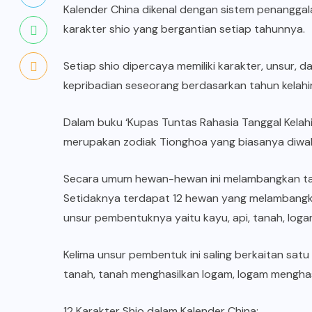
Kalender China
dikenal dengan sistem penanggala
karakter shio yang bergantian setiap tahunnya.
Setiap shio dipercaya memiliki karakter, unsur,
kepribadian seseorang berdasarkan tahun kelahi
Dalam buku ‘Kupas Tuntas Rahasia Tanggal Kelahir
merupakan
zodiak Tionghoa
yang biasanya diwak
Secara umum hewan-hewan ini melambangkan tahun
Setidaknya terdapat 12 hewan yang melambangk
unsur pembentuknya yaitu kayu, api, tanah, logam
Kelima unsur pembentuk ini saling berkaitan sat
tanah, tanah menghasilkan logam, logam menghas
12 Karakter Shio dalam Kalender China: