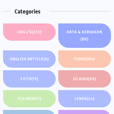
Categories
CHILL'S
(233)
DATA & KEBIJAKAN
(80)
ENGLISH ARTICLE
(4)
FOMO
(104)
FOTO
(19)
JELAJAH
(60)
KULINER
(17)
LENSA
(24)