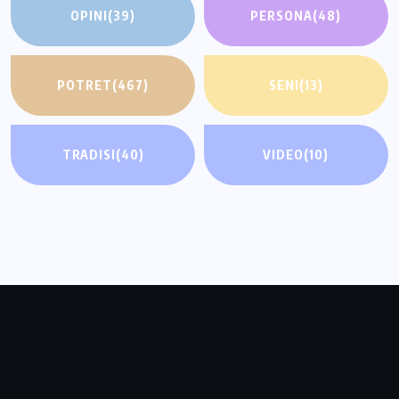
OPINI
(39)
PERSONA
(48)
POTRET
(467)
SENI
(13)
TRADISI
(40)
VIDEO
(10)