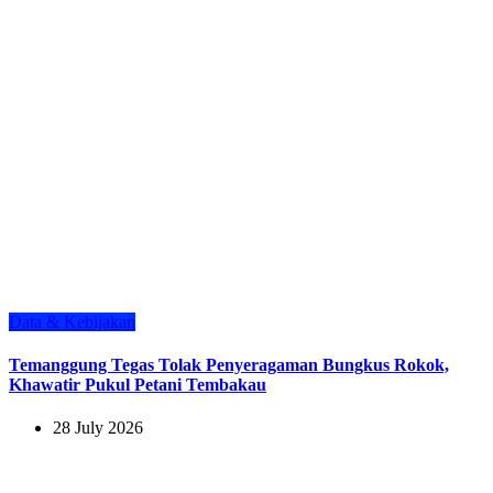
Data & Kebijakan
Temanggung Tegas Tolak Penyeragaman Bungkus Rokok,
Khawatir Pukul Petani Tembakau
28 July 2026