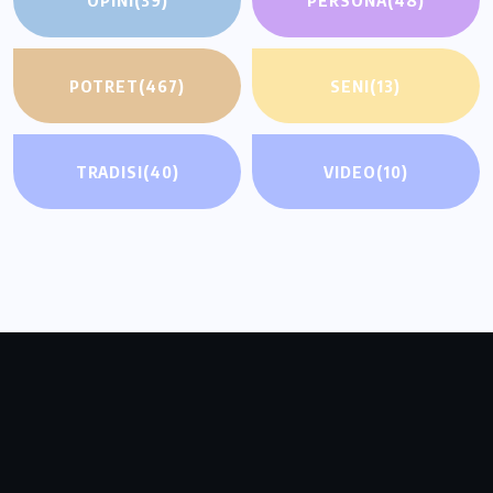
POTRET
(467)
SENI
(13)
TRADISI
(40)
VIDEO
(10)