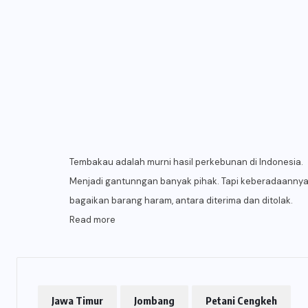
Tembakau adalah murni hasil perkebunan di Indonesia.
Menjadi gantunngan banyak pihak. Tapi keberadaanny
bagaikan barang haram, antara diterima dan ditolak.
Read more
Jawa Timur
Jombang
Petani Cengkeh