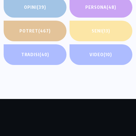
OPINI
(39)
PERSONA
(48)
POTRET
(467)
SENI
(13)
TRADISI
(40)
VIDEO
(10)