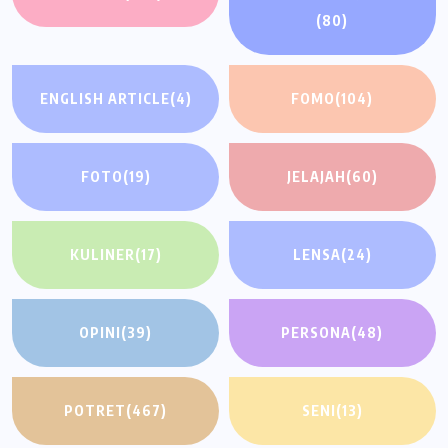
(80)
ENGLISH ARTICLE
(4)
FOMO
(104)
FOTO
(19)
JELAJAH
(60)
KULINER
(17)
LENSA
(24)
OPINI
(39)
PERSONA
(48)
POTRET
(467)
SENI
(13)