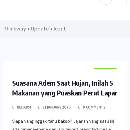
Thinkway
Update
lezat
>
>
KULINER
CHILL'S
Suasana Adem Saat Hujan, Inilah 5
Makanan yang Puaskan Perut Lapar
REDAKSI
21 JANUARY 2026
0 COMMENTS
Siapa yang nggak tahu bakso? Jajanan yang satu ini
ada dimana-mana dan jadi favorit orang Indonesia.