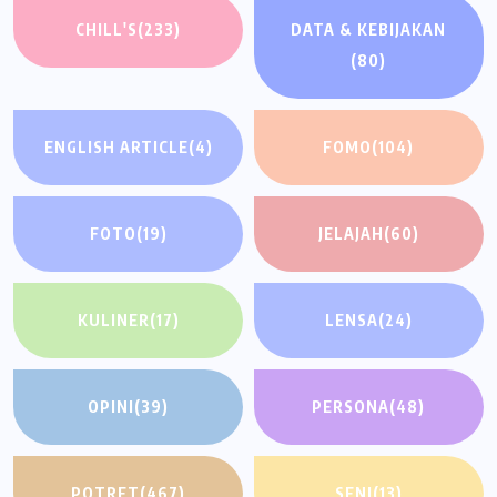
CHILL'S
(233)
DATA & KEBIJAKAN
(80)
ENGLISH ARTICLE
(4)
FOMO
(104)
FOTO
(19)
JELAJAH
(60)
KULINER
(17)
LENSA
(24)
OPINI
(39)
PERSONA
(48)
POTRET
(467)
SENI
(13)