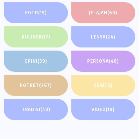
FOTO
(19)
JELAJAH
(60)
KULINER
(17)
LENSA
(24)
OPINI
(39)
PERSONA
(48)
POTRET
(467)
SENI
(13)
TRADISI
(40)
VIDEO
(10)