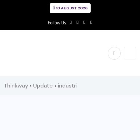
10 AUGUST 2026
Follow Us
Thinkway
Update
industri
>
>