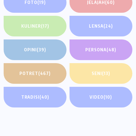
FOTO
(19)
JELAJAH
(60)
KULINER
(17)
LENSA
(24)
OPINI
(39)
PERSONA
(48)
POTRET
(467)
SENI
(13)
TRADISI
(40)
VIDEO
(10)