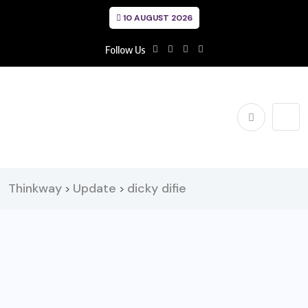
10 AUGUST 2026
Follow Us
Thinkway
Update
dicky difie
>
>