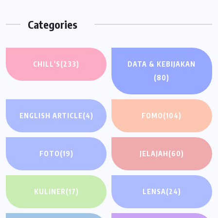
Categories
CHILL'S
(233)
DATA & KEBIJAKAN
(80)
ENGLISH ARTICLE
(4)
FOMO
(104)
FOTO
(19)
JELAJAH
(60)
KULINER
(17)
LENSA
(24)