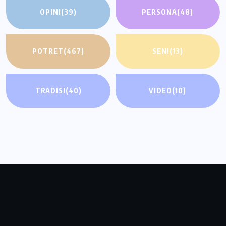
OPINI
(39)
PERSONA
(48)
POTRET
(467)
SENI
(13)
TRADISI
(40)
VIDEO
(10)