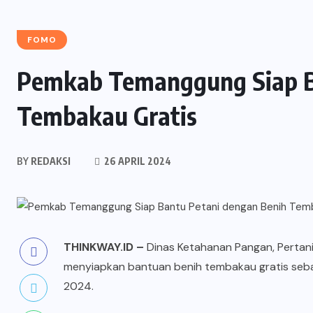
FOMO
Pemkab Temanggung Siap B
Tembakau Gratis
BY
REDAKSI
26 APRIL 2024
THINKWAY.ID
–
Dinas Ketahanan Pangan, Pertan
menyiapkan bantuan benih
tembakau
gratis seb
2024.