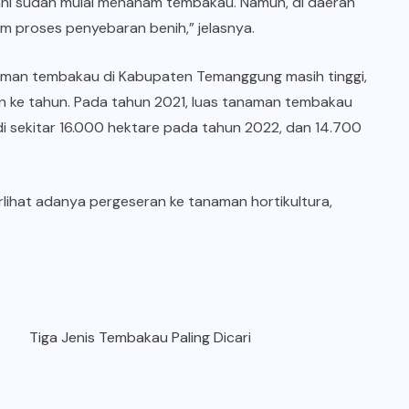
tani sudah mulai menanam tembakau. Namun, di daerah
m proses penyebaran benih,” jelasnya.
man tembakau di Kabupaten Temanggung masih tinggi,
n ke tahun. Pada tahun 2021, luas tanaman tembakau
i sekitar 16.000 hektare pada tahun 2022, dan 14.700
lihat adanya pergeseran ke tanaman hortikultura,
Tiga Jenis Tembakau Paling Dicari