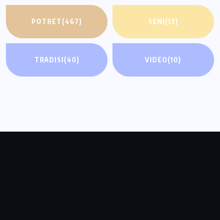
POTRET
(467)
SENI
(13)
TRADISI
(40)
VIDEO
(10)