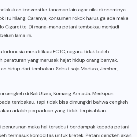
 melakukan konversi ke tanaman lain agar nilai ekonominya
kok itu hilang. Caranya, konsumen rokok harus ga ada maka
No Cigarette. Di mana-mana petani tembakau menjadi
belum lama ini.
a Indonesia meratifikasi FCTC, negara tidak boleh
h peraturan yang merusak hajat hidup orang banyak.
n hidup dari tembakau. Sebut saja Madura, Jember,
i cengkeh di Bali Utara, Komang Armada. Meskipun
ada tembakau, tapi tidak bisa dimungkiri bahwa cengkeh
akau adalah perpaduan yang tidak terpisahkan.
lami penurunan maka hal tersebut berdampak kepada petani
gkeh termasuk komoditas untuk kretek. Petani cengkeh akan