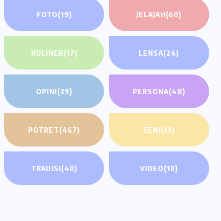
FOTO
(19)
JELAJAH
(60)
KULINER
(17)
LENSA
(24)
OPINI
(39)
PERSONA
(48)
POTRET
(467)
SENI
(13)
TRADISI
(40)
VIDEO
(10)