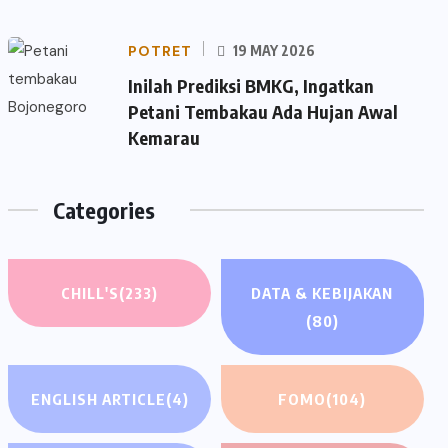
POTRET
19 MAY 2026
Inilah Prediksi BMKG, Ingatkan
Petani Tembakau Ada Hujan Awal
Kemarau
Categories
CHILL'S
(233)
DATA & KEBIJAKAN
(80)
ENGLISH ARTICLE
(4)
FOMO
(104)