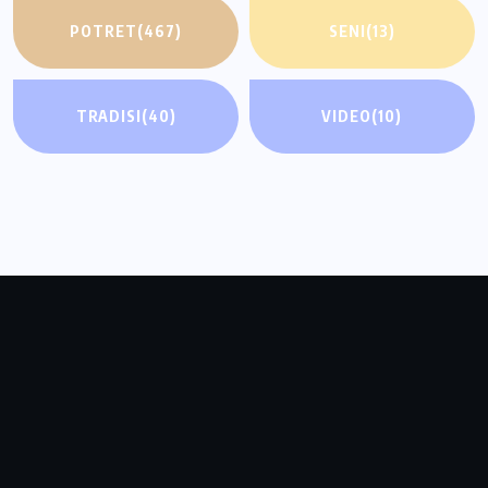
POTRET
(467)
SENI
(13)
TRADISI
(40)
VIDEO
(10)