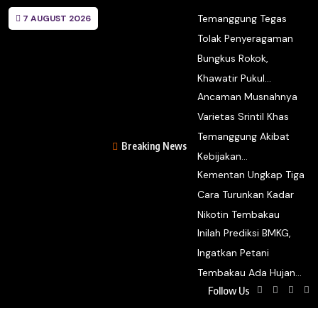
Temanggung Tegas
7 AUGUST 2026
Tolak Penyeragaman
Bungkus Rokok,
Khawatir Pukul...
Ancaman Musnahnya
Varietas Srintil Khas
Temanggung Akibat
Breaking News
Kebijakan...
Kementan Ungkap Tiga
Cara Turunkan Kadar
Nikotin Tembakau
Inilah Prediksi BMKG,
Ingatkan Petani
Tembakau Ada Hujan...
Follow Us