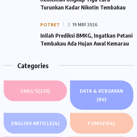
Turunkan Kadar Nikotin Tembakau
POTRET
19 MAY 2026
Inilah Prediksi BMKG, Ingatkan Petani
Tembakau Ada Hujan Awal Kemarau
Categories
CHILL'S
(233)
DATA & KEBIJAKAN
(80)
ENGLISH ARTICLE
(4)
FOMO
(104)