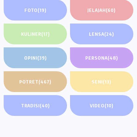
FOTO
(19)
JELAJAH
(60)
KULINER
(17)
LENSA
(24)
OPINI
(39)
PERSONA
(48)
POTRET
(467)
SENI
(13)
TRADISI
(40)
VIDEO
(10)