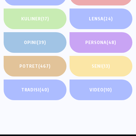
KULINER
(17)
LENSA
(24)
OPINI
(39)
PERSONA
(48)
POTRET
(467)
SENI
(13)
TRADISI
(40)
VIDEO
(10)