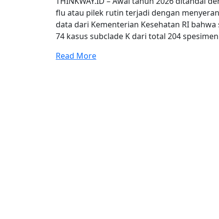
THINKWAY.ID – Awal tahun 2026 ditandai de
flu atau pilek rutin terjadi dengan menyera
data dari Kementerian Kesehatan RI bahwa s
74 kasus subclade K dari total 204 spesimen
Read More