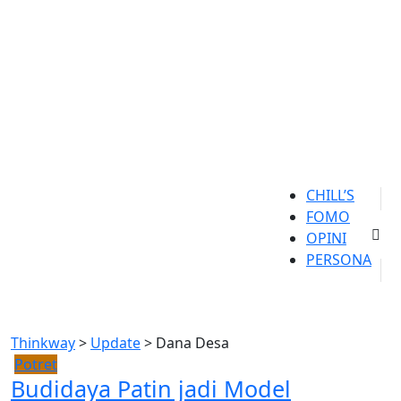
CHILL’S
FOMO
OPINI
PERSONA
Thinkway
>
Update
>
Dana Desa
Potret
Budidaya Patin jadi Model