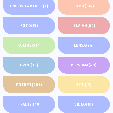
ENGLISH ARTICLE
(4)
FOMO
(104)
FOTO
(19)
JELAJAH
(60)
KULINER
(17)
LENSA
(24)
OPINI
(39)
PERSONA
(48)
POTRET
(467)
SENI
(13)
TRADISI
(40)
VIDEO
(10)