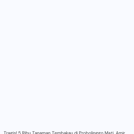
Tragis! 5 Ribu Tanaman Tembakau di Probolinggo Mati, Amir