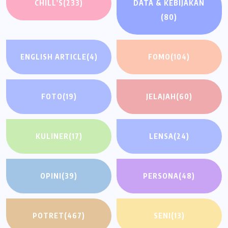
CHILL'S
(233)
DATA & KEBIJAKAN
(80)
ENGLISH ARTICLE
(4)
FOMO
(104)
FOTO
(19)
JELAJAH
(60)
KULINER
(17)
LENSA
(24)
OPINI
(39)
PERSONA
(48)
POTRET
(467)
SENI
(13)