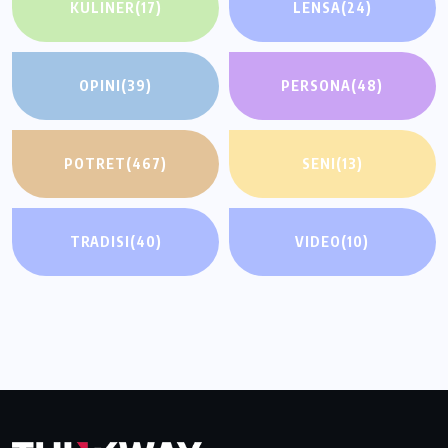
KULINER
(17)
LENSA
(24)
OPINI
(39)
PERSONA
(48)
POTRET
(467)
SENI
(13)
TRADISI
(40)
VIDEO
(10)