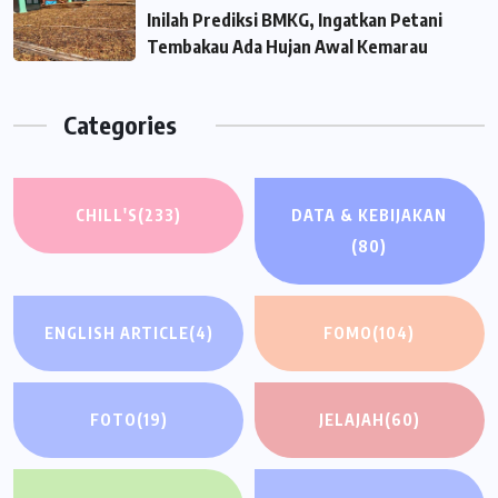
Inilah Prediksi BMKG, Ingatkan Petani
Tembakau Ada Hujan Awal Kemarau
Categories
CHILL'S
(233)
DATA & KEBIJAKAN
(80)
ENGLISH ARTICLE
(4)
FOMO
(104)
FOTO
(19)
JELAJAH
(60)