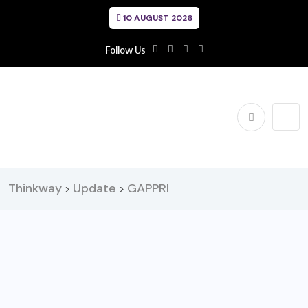
10 AUGUST 2026
Follow Us
Thinkway
Update
GAPPRI
>
>