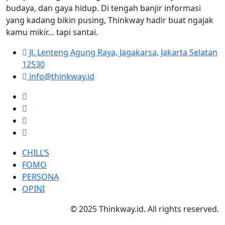
budaya, dan gaya hidup. Di tengah banjir informasi
yang kadang bikin pusing, Thinkway hadir buat ngajak
kamu mikir… tapi santai.
Jl. Lenteng Agung Raya, Jagakarsa, Jakarta Selatan
12530
info@thinkway.id
CHILL’S
FOMO
PERSONA
OPINI
© 2025 Thinkway.id. All rights reserved.