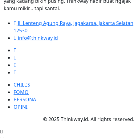
yang kadang bikin pusing, Thinkway hadir buat ngajak
kamu mikir… tapi santai.
Jl. Lenteng Agung Raya, Jagakarsa, Jakarta Selatan
12530
info@thinkway.id
CHILL’S
FOMO
PERSONA
OPINI
© 2025 Thinkway.id. All rights reserved.