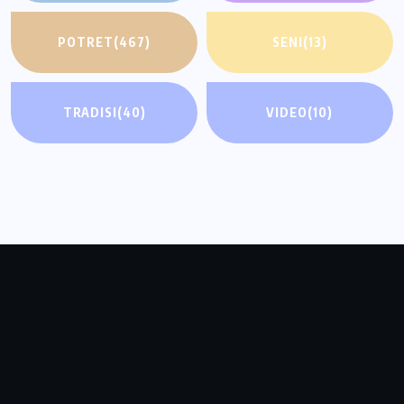
POTRET
(467)
SENI
(13)
TRADISI
(40)
VIDEO
(10)