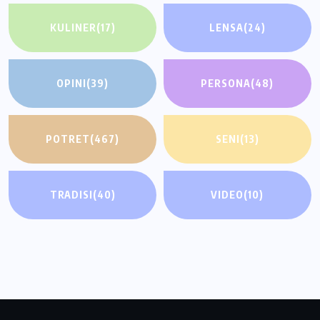
KULINER
(17)
LENSA
(24)
OPINI
(39)
PERSONA
(48)
POTRET
(467)
SENI
(13)
TRADISI
(40)
VIDEO
(10)